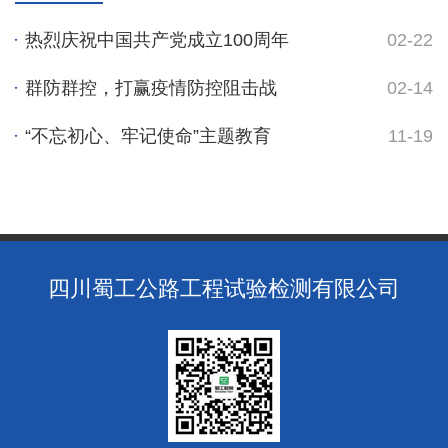
热烈庆祝中国共产党成立100周年
02-22
群防群控，打赢疫情防控阻击战
02-14
“不忘初心、牢记使命”主题教育
11-19
四川蜀工公路工程试验检测有限公司