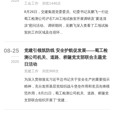
2025
工会工作 浏览1446次
8月26日，交建集团党委委员、纪委书记吴鹏飞一行赴
蜀工检测公司泸石TJ4工地试验室开展调研及“夏送清
凉”慰问活动。 调研期间，吴鹏飞深入查看了工地试验
室的工作区域及住宿环...
08-25
党建引领筑防线 安全护航促发展——蜀工检
测公司机关、道路、桥隧党支部联合主题党
2025
日活动
党建工作 浏览988次
为深入贯彻落实习近平总书记关于安全生产的重要指示
精神，充分发挥基层党组织战斗堡垒作用和党员先锋模
范作用，8月21日，蜀工检测公司机关、道路、桥隧党
支部联合组织开展了“党建...