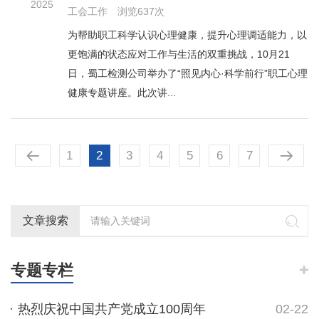
2025
工会工作 浏览637次
为帮助职工科学认识心理健康，提升心理调适能力，以
更饱满的状态应对工作与生活的双重挑战，10月21
日，蜀工检测公司举办了“照见内心·科学前行”职工心理
健康专题讲座。此次讲...

1
2
3
4
5
6
7

文章搜索
专题专栏
热烈庆祝中国共产党成立100周年
02-22