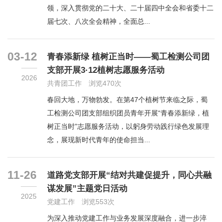
领，深入贯彻党的二十大、二十届四中全会和省委十二
届七次、八次全会精神，全面总...
03-12
青春添新绿 植树正当时——蜀工检测公司团
支部开展3·12植树志愿服务活动
2026
共青团工作 浏览470次
春回大地，万物勃发。在第47个植树节来临之际，蜀
工检测公司团支部组织团员青年开展“青春添新绿，植
树正当时”志愿服务活动，以躬身劳动践行绿色发展理
念，展现新时代青年的使命担当...
11-26
道路党支部开展“结对共建促提升，同心共融
谋发展”主题党日活动
2025
党建工作 浏览553次
为深入推动党建工作与业务发展深度融合，进一步淬