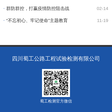
群防群控，打赢疫情防控阻击战
02-14
“不忘初心、牢记使命”主题教育
11-19
四川蜀工公路工程试验检测有限公司
蜀工检测官方微信