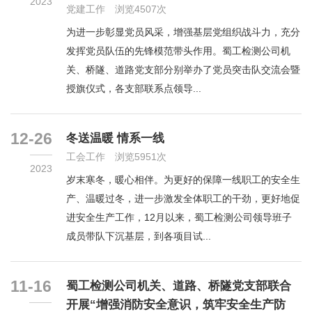
2023
党建工作 浏览4507次
为进一步彰显党员风采，增强基层党组织战斗力，充分
发挥党员队伍的先锋模范带头作用。蜀工检测公司机
关、桥隧、道路党支部分别举办了党员突击队交流会暨
授旗仪式，各支部联系点领导...
12-26
冬送温暖 情系一线
工会工作 浏览5951次
2023
岁末寒冬，暖心相伴。为更好的保障一线职工的安全生
产、温暖过冬，进一步激发全体职工的干劲，更好地促
进安全生产工作，12月以来，蜀工检测公司领导班子
成员带队下沉基层，到各项目试...
11-16
蜀工检测公司机关、道路、桥隧党支部联合
开展“增强消防安全意识，筑牢安全生产防