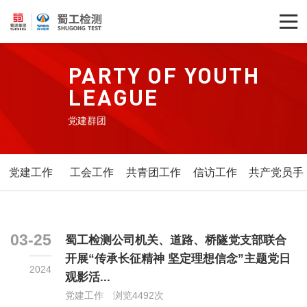

PARTY OF YOUTH
LEAGUE
党建群团
党建工作
工会工作
共青团工作
信访工作
共产党员手
机报
03-25
蜀工检测公司机关、道路、桥隧党支部联合
开展“传承长征精神 坚定理想信念”主题党日
2024
观影活...
党建工作 浏览4492次