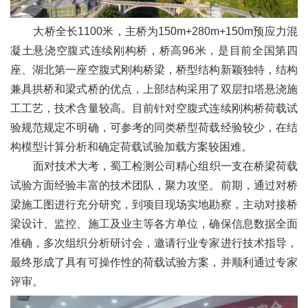
大桥全长1100米，主桥为150m+280m+150m预应力混
凝土悬浇空腹式连续刚构桥，桥高96米，是目前全国第四
座、湖北第一座空腹式刚构桥梁，桥型结构新颖独特，结构
兼具拱桥和梁式桥的优点，上部结构采用了双层扣塔悬浇施
工工艺，技术含量较高。目前针对空腹式连续刚构桥荷载试
验规范规定不明确，可参考的同类桥型荷载经验较少，在结
构模型计算分析和确定荷载试验加载方案较困难。
面对技术大考，蜀工检测公司精心组织一支在桥梁荷载
试验方面经验丰富的技术团队，聚力攻坚。前期，通过对桥
梁施工图进行充分研究，到项目现场实地勘察，主动对接桥
梁设计、监控、施工及业主等各方单位，确保信息数据全面
准确，多次组织分析研讨会，邀请行业专家进行技术指导，
最终形成了具有可操作性的荷载试验方案，并顺利通过专家
评审。