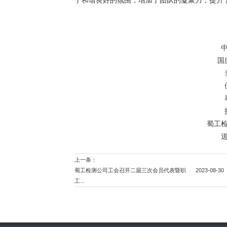
了和谐良好的氛围，增加了团队的凝聚力，提升
国
蜀工
上一条：
蜀工检测公司工会召开二届三次会员代表暨职
2023-08-30
工...