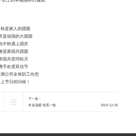
了职工的幸福感和归属感。
中秋是家人的团圆
庆是祖国的大团圆
当中秋遇上国庆
便是家国共团圆
举国共赏同轮月
携手欢度双佳节
检测公司全体职工向您
送上节日的问候！
下一条：

冬送温暖 情系一线
2023-12-26