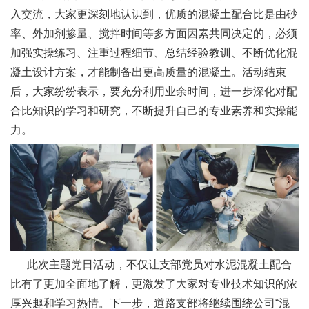
入交流，大家更深刻地认识到，优质的混凝土配合比是由砂
率、外加剂掺量、搅拌时间等多方面因素共同决定的，必须
加强实操练习、注重过程细节、总结经验教训、不断优化混
凝土设计方案，才能制备出更高质量的混凝土。活动结束
后，大家纷纷表示，要充分利用业余时间，进一步深化对配
合比知识的学习和研究，不断提升自己的专业素养和实操能
力。
此次主题党日活动，不仅让支部党员对水泥混凝土配合
比有了更加全面地了解，更激发了大家对专业技术知识的浓
厚兴趣和学习热情。下一步，道路支部将继续围绕公司“混