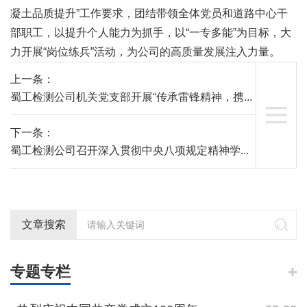
凝土品质提升”工作要求，团结带领全体党员和道路中心干
部职工，以提升个人能力为抓手，以“一专多能”为目标，大
力开展“岗位练兵”活动，为公司的高质量发展注入力量。
上一条：
蜀工检测公司机关党支部开展“传承雷锋精神，携...

下一条：
蜀工检测公司召开深入贯彻中央八项规定精神学...
文章搜索
专题专栏