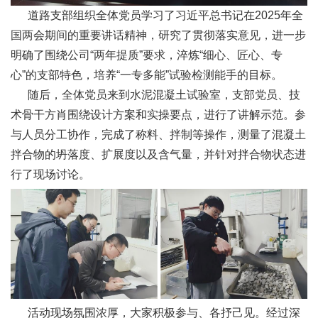
道路支部组织全体党员学习了习近平总书记在2025年全
国两会期间的重要讲话精神，研究了贯彻落实意见，进一步
明确了围绕公司“两年提质”要求，淬炼“细心、匠心、专
心”的支部特色，培养“一专多能”试验检测能手的目标。
随后，全体党员来到水泥混凝土试验室，支部党员、技
术骨干方肖围绕设计方案和实操要点，进行了讲解示范。参
与人员分工协作，完成了称料、拌制等操作，测量了混凝土
拌合物的坍落度、扩展度以及含气量，并针对拌合物状态进
行了现场讨论。
活动现场氛围浓厚，大家积极参与、各抒己见。经过深