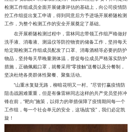
检测工作组成员全面开展健康评估的基础上，向公司疫情防
控工作组提出复工申请，得到同意后方予进场开展桥隧检测
工作，为整个检测工作的安全开展奠定了基础。
在开展桥隧检测过程中，雷林同志带领工作组严格做好
洗手液、消毒液、测温仪等防控物资的储备工作，坚持每天
给定期检测工作组成员配发了口罩、消毒酒精等必要的防护
物品，坚持每天早晚量测体温，督促每位成员严格落实防护
措施，正确佩戴口罩，就餐采用“零接触”送餐以及分餐制，
坚决杜绝各类群体性聚餐、聚集活动。
“山重水复疑无路，柳暗花明又一村。”尽管打赢疫情防
阻击战困难重重，但是有像雷林同志这样的共产党员坚持冲
锋在前，“靶向”施策，以得力的举措保障了疫情期间每一个
工作组，每一个社会单元的安全，这场战“疫”，我们必定凯
旋！