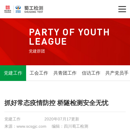

PARTY OF YOUTH
LEAGUE
党建群团
党建工作
工会工作
共青团工作
信访工作
共产党员手
机报
抓好常态疫情防控 桥隧检测安全无忧
党建工作
2020年07月17更新
来源：www.scsgjc.com
编辑：四川蜀工检测