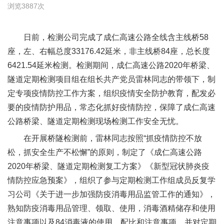
浏览3887次
日前，检测公司完成了成仁高速公路全线含主线桥58
座，左、右幅总度33176.42延米，非主线桥84座，总长度
6421.54延米检测。检测期间，成仁高速公路2020年桥梁、
隧道定期检测项目组在组长共产党员雷林同志的带领下，制
定专项疫情防控工作方案，组织疫情安全防护教育，配发必
要的疫情防护用品，常态化抓好疫情防控，保障了成仁高速
公路桥梁、隧道定期检测现场检测工作安全无忧。
在开展桥隧检测前，雷林同志按照“抓疫情防控不放
松，抓安全生产不松懈”的原则，制定了《成仁高速公路
2020年桥梁、隧道定期检测复工方案》《新型冠状肺炎疫
情防控应急预案》，组织了参与定期检测工作组成员反复学
习公司《关于进一步加强防疫消毒用品监管工作的通知》，
熟知防疫消毒用品管理、领取、使用，消毒酒精储存和使用
注意事项以及84消毒液的使用、配比和注意事项，并对定期