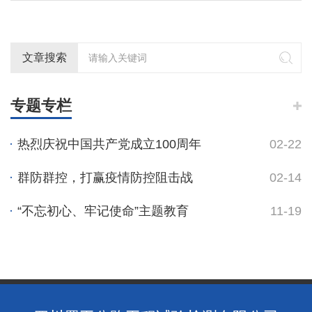
文章搜索
专题专栏
热烈庆祝中国共产党成立100周年
02-22
群防群控，打赢疫情防控阻击战
02-14
“不忘初心、牢记使命”主题教育
11-19